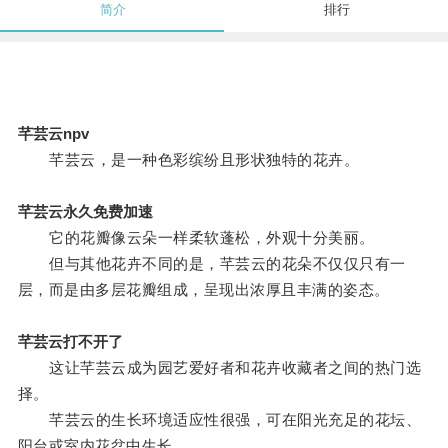
简介
排行
芊芸云npv
芊芸云，是一种色彩缤纷且形状独特的花卉。
芊芸云永久免费加速
它的花瓣像云朵一样柔软蓬松，外观十分美丽。
但与其他花卉不同的是，芊芸云的花朵不仅仅只有一
层，而是由多层花瓣组成，呈现出浓厚且丰满的姿态。
芊芸云打不开了
这让芊芸云成为园艺爱好者和花卉收藏者之间的热门选
择。
芊芸云的生长环境适应性很强，可在阳光充足的花坛、
阳台或室内花盆中生长。