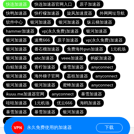
快连加速器
快连加速器官网入口
原子加速器
快鸭加速器
快柠檬加速器
旋风加速度器
外网网址导航
软件中心
银河加速器
银河加速器
纵云梯加速器
hammer加速器
vp(永久免费)加速器
银河加速器
银河加速器
速鹰666
原子加速器
vp(永久免费)加速器
银河加速器
番石榴加速器
免费海外pvn加速器
1元机场
银河加速器
abc加速器
veee加速器
蚂蚁加速器
白鲸加速器
青柠加速器
暴雪加速器
anyconnect
银河加速器
海外梯子官网
荔枝加速器
anyconnect
银河加速器
银河加速器
蜜蜂加速器
anyconnect
ikuuu.me加速器官网
anyconnect
暴雪加速器
哇哇加速器
1元机场
优云666
海鸥加速器
暴雪加速器
暴雪加速器
银河加速器
vp(永久免费)加速器
永久免费使用的加速器
下载