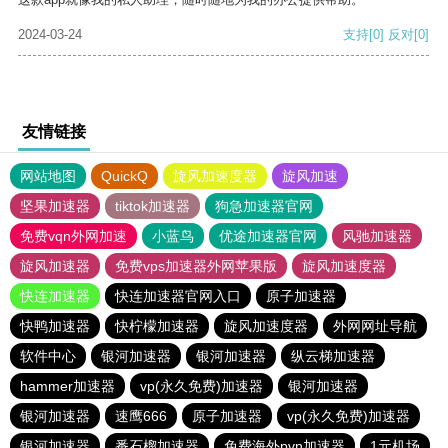
2024-03-24
支持
[0]
反对
[0]
友情链接
网站地图
QuickQ
旋风加速度器
旋风加速
坚果加速器
tiktok加速器
狗急加速器官网
免费vqn外网加速
小蓝鸟
优途加速器官网
风驰加速器
旋风加速器
免费vps加速器外网苹果版
旋风加速度器
快连加速器
快连加速器官网入口
原子加速器
快鸭加速器
快柠檬加速器
旋风加速度器
外网网址导航
软件中心
银河加速器
银河加速器
纵云梯加速器
hammer加速器
vp(永久免费)加速器
银河加速器
银河加速器
速鹰666
原子加速器
vp(永久免费)加速器
银河加速器
番石榴加速器
免费海外pvn加速器
1元机场