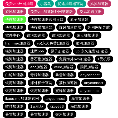
免费vqn外网加速
小蓝鸟
优途加速器官网
风驰加速器
旋风加速器
免费vps加速器外网苹果版
旋风加速度器
快连加速器
快连加速器官网入口
原子加速器
快鸭加速器
快柠檬加速器
旋风加速度器
外网网址导航
软件中心
银河加速器
银河加速器
纵云梯加速器
hammer加速器
vp(永久免费)加速器
银河加速器
银河加速器
速鹰666
原子加速器
vp(永久免费)加速器
银河加速器
番石榴加速器
免费海外pvn加速器
1元机场
银河加速器
abc加速器
veee加速器
蚂蚁加速器
白鲸加速器
青柠加速器
暴雪加速器
anyconnect
银河加速器
海外梯子官网
荔枝加速器
anyconnect
银河加速器
银河加速器
蜜蜂加速器
anyconnect
ikuuu.me加速器官网
anyconnect
暴雪加速器
哇哇加速器
1元机场
优云666
海鸥加速器
暴雪加速器
暴雪加速器
银河加速器