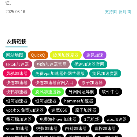
证。
2025-06-16
支持
[0]
反对
[0]
友情链接
网站地图
QuickQ
旋风加速度器
旋风加速
tiktok加速器
狗急加速器官网
优途加速器官网
风驰加速器
免费vps加速器外网苹果版
旋风加速度器
快连加速器
快连加速器官网入口
原子加速器
快鸭加速器
旋风加速度器
外网网址导航
软件中心
银河加速器
银河加速器
hammer加速器
vp(永久免费)加速器
速鹰666
原子加速器
番石榴加速器
免费海外pvn加速器
1元机场
abc加速器
veee加速器
蚂蚁加速器
白鲸加速器
青柠加速器