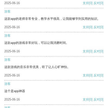
2025-06-16
支持
[0]
反对
[0]
游客
这款app的老师非常专业，教学水平很高，让我能够学到实用的知识。
2025-06-16
支持
[0]
反对
[0]
游客
这款app的游戏非常好玩，可以让我消磨时间。
2025-06-16
支持
[0]
反对
[0]
游客
这款游戏的音乐非常优美，听了让人心旷神怡。
2025-06-16
支持
[0]
反对
[0]
游客
这个是app神器
2025-06-16
支持
[0]
反对
[0]
游客