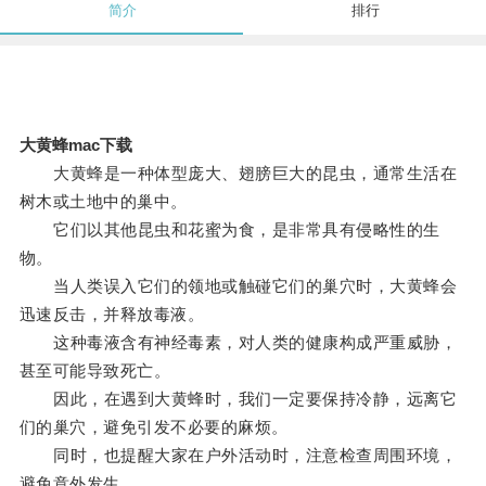
简介
排行
大黄蜂mac下载
大黄蜂是一种体型庞大、翅膀巨大的昆虫，通常生活在
树木或土地中的巢中。
它们以其他昆虫和花蜜为食，是非常具有侵略性的生
物。
当人类误入它们的领地或触碰它们的巢穴时，大黄蜂会
迅速反击，并释放毒液。
这种毒液含有神经毒素，对人类的健康构成严重威胁，
甚至可能导致死亡。
因此，在遇到大黄蜂时，我们一定要保持冷静，远离它
们的巢穴，避免引发不必要的麻烦。
同时，也提醒大家在户外活动时，注意检查周围环境，
避免意外发生。