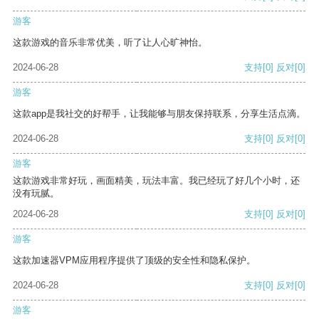
游客
这款游戏的音乐非常优美，听了让人心旷神怡。
2024-06-28
支持
[0]
反对
[0]
游客
这款app是我社交的好帮手，让我能够与朋友保持联系，分享生活点滴。
2024-06-28
支持
[0]
反对
[0]
游客
这款游戏非常好玩，画面精美，玩法丰富。我已经玩了好几个小时，还
没有玩腻。
2024-06-28
支持
[0]
反对
[0]
游客
这款加速器VPM应用程序提供了顶级的安全性和隐私保护。
2024-06-28
支持
[0]
反对
[0]
游客