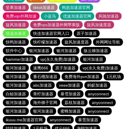
坚果加速器
tiktok加速器
狗急加速器官网
免费vqn外网加速
小蓝鸟
优途加速器官网
风驰加速器
旋风加速器
免费vps加速器外网苹果版
旋风加速度器
快连加速器
快连加速器官网入口
原子加速器
快鸭加速器
快柠檬加速器
旋风加速度器
外网网址导航
软件中心
银河加速器
银河加速器
纵云梯加速器
hammer加速器
vp(永久免费)加速器
银河加速器
银河加速器
速鹰666
原子加速器
vp(永久免费)加速器
银河加速器
番石榴加速器
免费海外pvn加速器
1元机场
银河加速器
abc加速器
veee加速器
蚂蚁加速器
白鲸加速器
青柠加速器
暴雪加速器
anyconnect
银河加速器
海外梯子官网
荔枝加速器
anyconnect
银河加速器
银河加速器
蜜蜂加速器
anyconnect
ikuuu.me加速器官网
anyconnect
暴雪加速器
哇哇加速器
1元机场
优云666
海鸥加速器