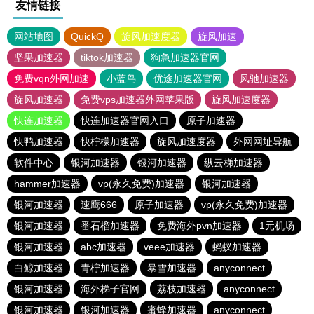
友情链接
网站地图
QuickQ
旋风加速度器
旋风加速
坚果加速器
tiktok加速器
狗急加速器官网
免费vqn外网加速
小蓝鸟
优途加速器官网
风驰加速器
旋风加速器
免费vps加速器外网苹果版
旋风加速度器
快连加速器
快连加速器官网入口
原子加速器
快鸭加速器
快柠檬加速器
旋风加速度器
外网网址导航
软件中心
银河加速器
银河加速器
纵云梯加速器
hammer加速器
vp(永久免费)加速器
银河加速器
银河加速器
速鹰666
原子加速器
vp(永久免费)加速器
银河加速器
番石榴加速器
免费海外pvn加速器
1元机场
银河加速器
abc加速器
veee加速器
蚂蚁加速器
白鲸加速器
青柠加速器
暴雪加速器
anyconnect
银河加速器
海外梯子官网
荔枝加速器
anyconnect
银河加速器
银河加速器
蜜蜂加速器
anyconnect