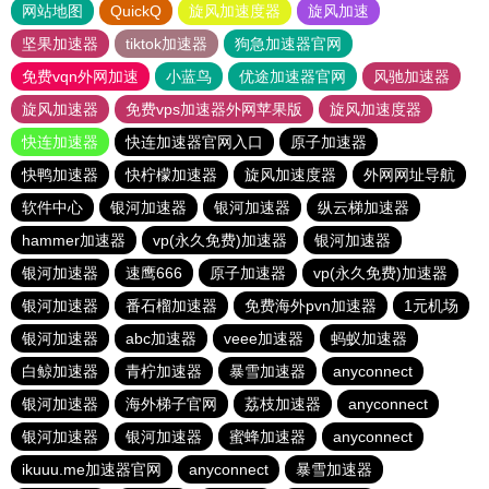
网站地图
QuickQ
旋风加速度器
旋风加速
坚果加速器
tiktok加速器
狗急加速器官网
免费vqn外网加速
小蓝鸟
优途加速器官网
风驰加速器
旋风加速器
免费vps加速器外网苹果版
旋风加速度器
快连加速器
快连加速器官网入口
原子加速器
快鸭加速器
快柠檬加速器
旋风加速度器
外网网址导航
软件中心
银河加速器
银河加速器
纵云梯加速器
hammer加速器
vp(永久免费)加速器
银河加速器
银河加速器
速鹰666
原子加速器
vp(永久免费)加速器
银河加速器
番石榴加速器
免费海外pvn加速器
1元机场
银河加速器
abc加速器
veee加速器
蚂蚁加速器
白鲸加速器
青柠加速器
暴雪加速器
anyconnect
银河加速器
海外梯子官网
荔枝加速器
anyconnect
银河加速器
银河加速器
蜜蜂加速器
anyconnect
ikuuu.me加速器官网
anyconnect
暴雪加速器