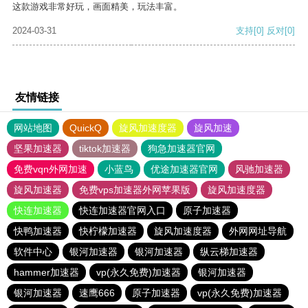
这款游戏非常好玩，画面精美，玩法丰富。
2024-03-31
支持
[0]
反对
[0]
友情链接
网站地图
QuickQ
旋风加速度器
旋风加速
坚果加速器
tiktok加速器
狗急加速器官网
免费vqn外网加速
小蓝鸟
优途加速器官网
风驰加速器
旋风加速器
免费vps加速器外网苹果版
旋风加速度器
快连加速器
快连加速器官网入口
原子加速器
快鸭加速器
快柠檬加速器
旋风加速度器
外网网址导航
软件中心
银河加速器
银河加速器
纵云梯加速器
hammer加速器
vp(永久免费)加速器
银河加速器
银河加速器
速鹰666
原子加速器
vp(永久免费)加速器