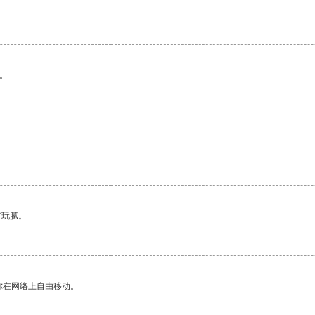
。
。
有玩腻。
你在网络上自由移动。