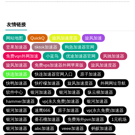
友情链接
网站地图
QuickQ
旋风加速度器
旋风加速
坚果加速器
tiktok加速器
狗急加速器官网
免费vqn外网加速
小蓝鸟
优途加速器官网
风驰加速器
旋风加速器
免费vps加速器外网苹果版
旋风加速度器
快连加速器
快连加速器官网入口
原子加速器
快鸭加速器
快柠檬加速器
旋风加速度器
外网网址导航
软件中心
银河加速器
银河加速器
纵云梯加速器
hammer加速器
vp(永久免费)加速器
银河加速器
银河加速器
速鹰666
原子加速器
vp(永久免费)加速器
银河加速器
番石榴加速器
免费海外pvn加速器
1元机场
银河加速器
abc加速器
veee加速器
蚂蚁加速器